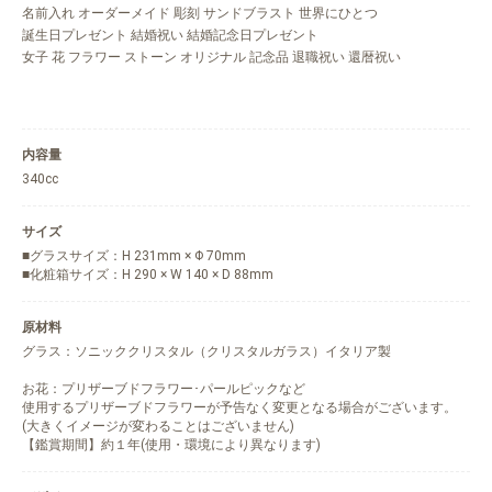
名前入れ オーダーメイド 彫刻 サンドブラスト 世界にひとつ
誕生日プレゼント 結婚祝い 結婚記念日プレゼント
女子 花 フラワー ストーン オリジナル 記念品 退職祝い 還暦祝い
内容量
340cc
サイズ
■グラスサイズ：H 231mm × Φ 70mm
■化粧箱サイズ：H 290 × W 140 × D 88mm
原材料
グラス：ソニッククリスタル（クリスタルガラス）イタリア製
お花：プリザーブドフラワー･パールピックなど
使用するプリザーブドフラワーが予告なく変更となる場合がございます。
(大きくイメージが変わることはございません)
【鑑賞期間】約１年(使用・環境により異なります)