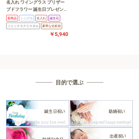
名入れ ワイングラス プリザー
ブドフラワー 誕生日プレゼント
人気 ★ 高級クリスタルワイン
新商品
シングル
名入れ
誕生石
グラス 【誕生月スワロフスキ
ソニックスクリスタル
豪華な化粧箱
ー】誕生日・父の日・母の日・
￥5,940
クリスマス【名入れ彫刻】 豪華
な化粧箱入り【poシングル プ
リザ】
目的で選ぶ