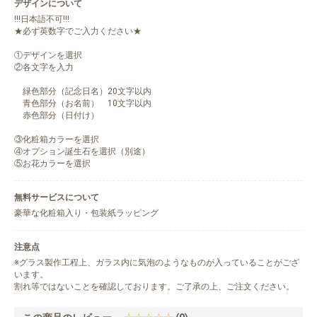
デザインについて
!!!日本語不可!!!
★必ず英数字でご入力ください★
①デザインを選択
②各文字を入力
緑色部分（記念日名）20文字以内
青色部分（お名前） 10文字以内
赤色部分（日付け）
③化粧箱カラーを選択
④オプション誕生石を選択（別途）
⑤お花カラーを選択
無料サービスについて
豪華な化粧箱入り・包装紙ラッピング
注意点
※グラス製作工程上、ガラス内に気泡のようなものが入っていることがござ
います。
割れ等ではないことを確認しております。ご了承の上、ご注文ください。