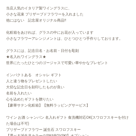
当店人気のイタリア製ワイングラスに、
小さな花束 プリザーブドフラワーを入れました
他にはない 記念屋オリジナル商品!!
化粧箱をあければ、グラスの中にお花が入っています
小さなフラワーアレンジメントは、ひとつひとつ手作りしております。
グラスには、記念日名・お名前・日付を彫刻
★名入れワイングラス★
世界にたったひとつのゴージャスで可愛い華やかなプレゼント
インパクトある オシャレ ギフト
人と違う物をプレゼントしたい
大切な記念日を刻印したものが良い
名前を入れたい
心を込めたギフトを贈りたい
【豪華サテン化粧箱】【無料ラッピングサービス】
ワイン お酒 シャンパン 名入れギフト 食洗機対応OK(スワロフスキーを付け
た場合は不可)
プリザーブドフラワー 誕生石 スワロフスキー
【選べる誕生月カラーのSWAROVSKI】オプション