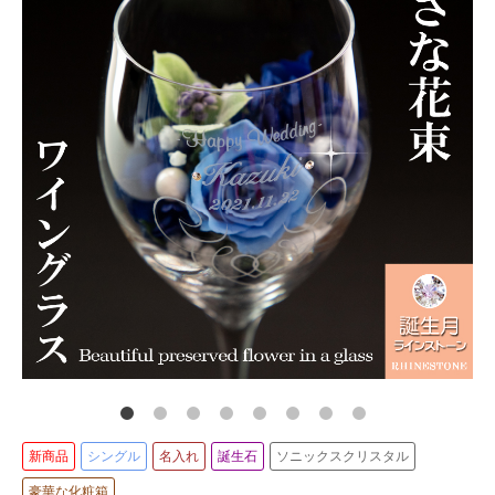
モンステラ
新商品
シングル
名入れ
誕生石
ソニックスクリスタル
豪華な化粧箱