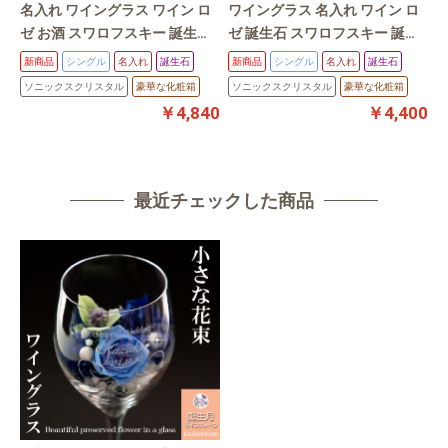
名入れ ワイングラス ワイン ロ
ワイングラス 名入れ ワイン ロ
ワ
ゼ お酒 スワロフスキー 誕生石
ゼ 誕生石 スワロフスキー 誕生
誕生日プレゼント 名前入れ グ
日プレゼント アニバーサリーギ
新商品
シングル
名入れ
誕生石
新商品
シングル
名入れ
誕生石
ラス 記念日 ポプラS
フト 名前入れ 名入れギフト マ
ソニックスクリスタル
豪華な化粧箱
ソニックスクリスタル
豪華な化粧箱
ロンS
￥4,840
￥4,400
最近チェックした商品