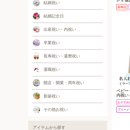
レオ温
結婚祝い
キー 誕
新商品
生月 ガ
結婚記念日
出産祝い・内祝い
卒業祝い
長寿祝い・還暦祝い
退職祝い
開店・開業・周年祝い
ベビー
内祝い 
新築祝い
写真 
おすすめ
スワロ
ム ミ
その他お祝い
フリーメ
アイテムから探す