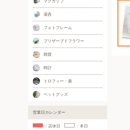
マグカップ
湯呑
フォトフレーム
プリザーブドフラワー
雑貨
時計
トロフィー・盾
ペットグッズ
営業日カレンダー
：店休日
：本日