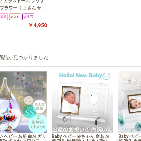
アガラスドーム プリザ
フラワー くまさん サロ
店祝い カフェ 名入れ 名
め商品
名入れ
誕生石
ート 名入れギフト お花
￥4,950
 プリザ ジニア カスミ草
ラワー シナモン りんご
日 結婚祝い 新築祝い イ
ア ホワイトデー 母の
商品が見つかりました
子 森のくまさん 可愛い
 ベビー 名前 命名 ガリ
Baby ベビー 赤ちゃん 命名 名
Baby ベビ