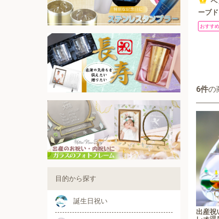
ベ
ーブド
ン 開
おすす
前 ハ
花言葉
ソラフ
【誕生
ンテリ
6件
の
日】女
目的から探す
誕生日祝い
出産祝い