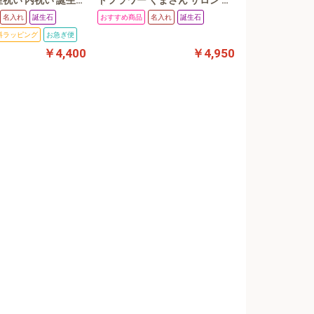
産祝い 内祝い 誕生石
ドフラワー くまさん サロン 開
キー フォトフレー
店祝い カフェ 名入れ 名前 ハー
名入れ
誕生石
おすすめ商品
名入れ
誕生石
 写真Ｌ版 ヨコ平
ト 名入れギフト お花 花言葉 プ
リザ ジニア カスミ草 ソラフラ
料ラッピング
お急ぎ便
ワー シナモン りんご 【誕生日
￥4,400
￥4,950
結婚祝い 新築祝い インテリア
ホワイトデー 母の日】女子 森
のくまさん 可愛い