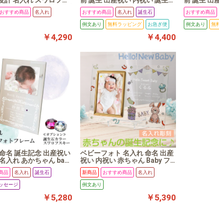
度計 名入れ スワロフス
前 誕生 出産祝い 内祝い 誕生石
前 誕生 出
生石 チャーム 誕生日 誕
スワロフスキー フォトフレー
スワロフス
おすすめ商品
名入れ
おすすめ商品
名入れ
誕生石
おすすめ商品
リレオSS
ム 写真立て 写真Ｌ版 タテ平
ム 写真立て
例文あり
無料ラッピング
お急ぎ便
例文あり
無
￥4,290
￥4,400
 命名 誕生記念 出産祝い
ベビーフォト 名入れ 命名 出産
名入れ あかちゃん baby
祝い 内祝い 赤ちゃん Baby フ
名前 ニューボーン 誕生石
ォトフレーム 写真 ニューボー
商品
名入れ
誕生石
新商品
おすすめ商品
名入れ
フスキー フォトフレー
ンフォト ガラスフォトフレー
ラーフォト
ム オリジナル 可愛い 誕生記念
ッセージ
例文あり
誕生日 写真館 L版 おじいちゃ
￥5,280
￥5,390
ん おばあちゃん 名入れ無料 熨
斗 【UV baby タテ平】