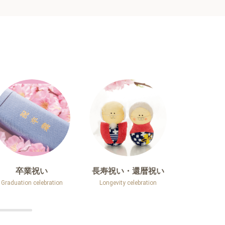
卒業祝い
長寿祝い・還暦祝い
退職
Graduation celebration
Longevity celebration
Retirement 