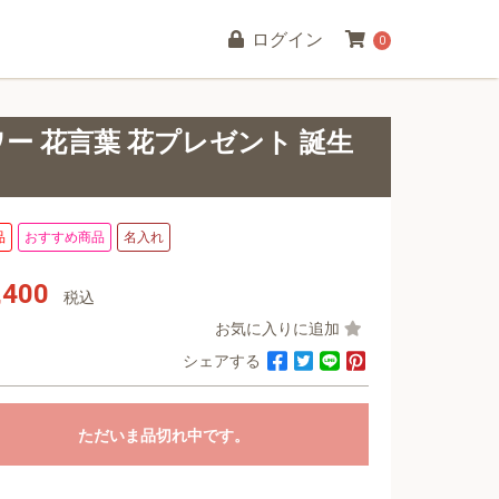
ログイン
0
ト
ー 花言葉 花プレゼント 誕生
品
おすすめ商品
名入れ
,400
税込
お気に入りに追加
シェアする
ただいま品切れ中です。