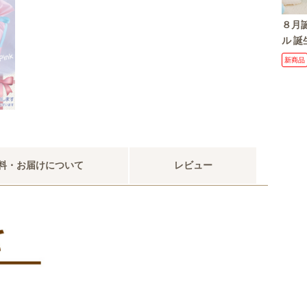
８月
ル 誕
リザ
新商品
花プレ
祝い 
料・お届けについて
レビュー