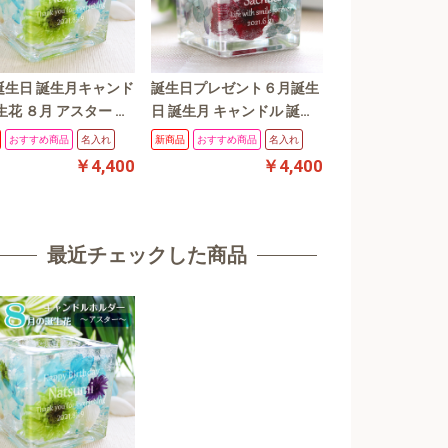
誕生日 誕生月キャンド
誕生日プレゼント６月誕生
生花 ８月 アスター プ
日 誕生月 キャンドル 誕生
ーブドフラワー 花言葉
花 ６月 赤バラ プリザーブ
おすすめ商品
名入れ
新商品
おすすめ商品
名入れ
ゼント 誕生日 結婚
ドフラワー キャンドルホル
￥4,400
￥4,400
ギフト
ダー 花言葉 花プレゼント
誕生日 結婚祝い ギフト
最近チェックした商品