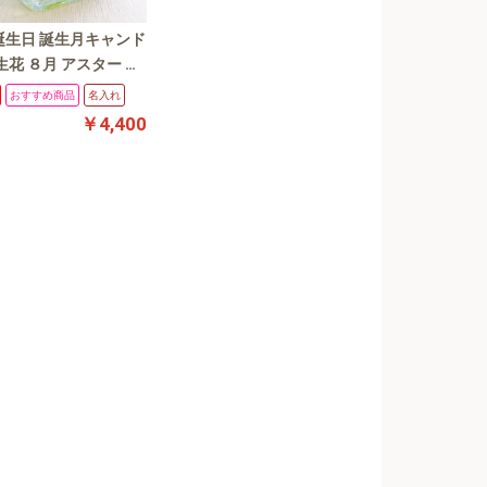
誕生日 誕生月キャンド
生花 ８月 アスター プ
ーブドフラワー 花言葉
おすすめ商品
名入れ
ゼント 誕生日 結婚
￥4,400
ギフト