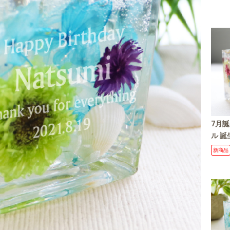
7月
ル 誕
ム 
新商品
花言葉
日 結