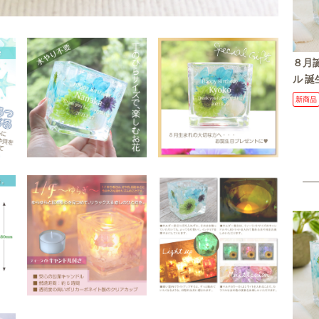
８月
ル 誕
リザ
新商品
花プレ
祝い 