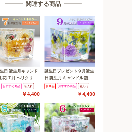
関連する商品
誕生日 誕生月キャンド
誕生日プレゼント９月誕生
生花 ７月 ヘリクリサ
日 誕生月 キャンドル 誕生
プリザーブドフラワー
花 ９月 ミニダリア プリザ
おすすめ商品
名入れ
新商品
おすすめ商品
名入れ
 花プレゼント 誕生
ーブドフラワー キャンドル
￥4,400
￥4,400
婚祝い ギフト
ホルダー 花言葉 花プレゼ
ント 誕生日 結婚祝い ギフ
ト