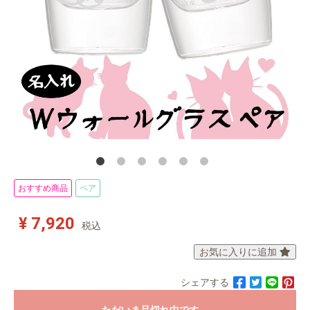
SUBAME S16
リザ バラ ローズ ソ
ラフラワーパール
誕生日 結婚祝い 開
店祝い 新築祝い 女
子 母の日 metal
おすすめ商品
ペア
¥ 7,920
税込
お気に入りに追加
シェアする