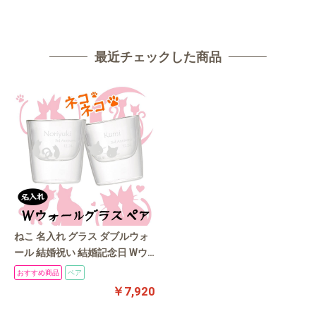
最近チェックした商品
ねこ 名入れ グラス ダブルウォ
ール 結婚祝い 結婚記念日 Wウ
ォールS/W
おすすめ商品
ペア
￥7,920