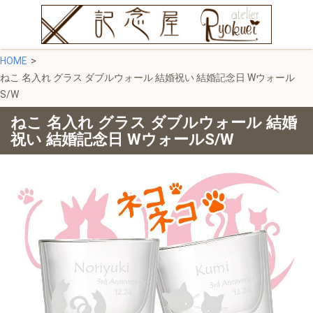
HOME
ねこ 名入れ グラス ダブルウォール 結婚祝い 結婚記念日 Wウォール
S/W
ねこ 名入れ グラス ダブルウォール 結婚
祝い 結婚記念日 WウォールS/W
ンレスタンブラ
名入れ プリザーブ
名入れ 日本製 ツ
ドフラワー 名前 ガ
TSUBAME シ
ラス キューブ
ル タンブラー
CUBE プレート 金
れ 誕生日 退職
ゴールド 名入れギ
 ツバメブラン
フト お花 花言葉 プ