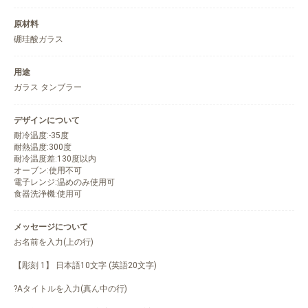
原材料
硼珪酸ガラス
用途
ガラス タンブラー
デザインについて
耐冷温度:-35度
耐熱温度:300度
耐冷温度差:130度以内
オーブン:使用不可
電子レンジ:温めのみ使用可
食器洗浄機:使用可
メッセージについて
お名前を入力(上の行)
【彫刻 1】 日本語10文字 (英語20文字)
?Aタイトルを入力(真ん中の行)