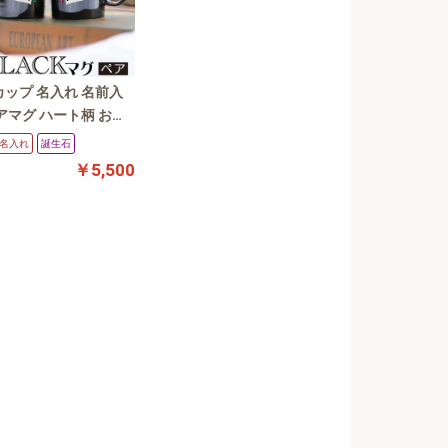
ップ 名入れ 名前入
アマグ ハート柄 お揃
ップル ペア （誕生石
名入れ
誕生石
ロフスキー）コップ マ
￥5,500
念日 結婚記念 誕生日
グペア ハート