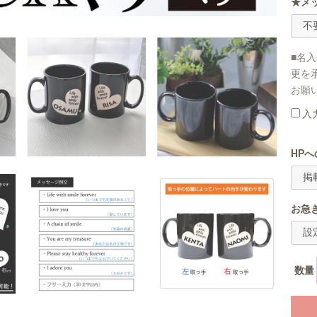
★メ
■名
更を
お願
入
HP
お急
数量