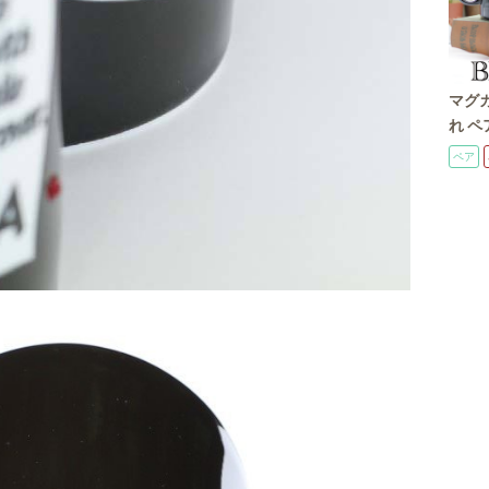
マグカ
れ ペ
い カ
ペア
スワ
グ 記
黒マ