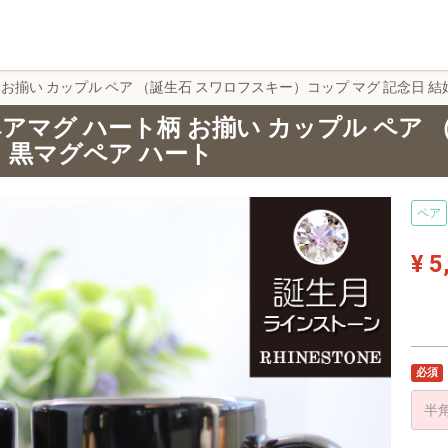
 お揃い カップル ペア （誕生石 スワロフスキー）コップ マグ 記念日 結
ペアマグ ハート柄 お揃い カップル ペア
日 黒マグペア ハート
ペア
¥ 5
必須