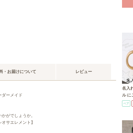
料・お届けについて
レビュー
名入れ
ル に
ーダーメイド
ハート
ペア
グカッ
名前入
いかがでしょうか。
ゼント
シオサエレメント】