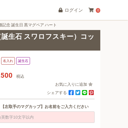
ログイン
0
婚記念 誕生日 黒マグペア ハート
 （誕生石 スワロフスキー）コッ
名入れ
誕生石
,500
税込
お気に入りに追加
シェアする
【左取手のマグカップ】お名前をご入力ください