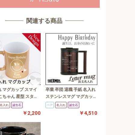
関連する商品
 マグカップ スマイ
卒業 卒団 退職 手紙 名入れ
こちゃん 星型 スター
ステンレスマグ マグカップ
 ねこ いぬ 名入れマ
サーモスMG/S
名入れ
誕生石
ペア
名入れ
誕生石
プ 名入れ無料 金色
￥2,200
￥4,510
れ マグ 誕生日/プレ
 ゴールド POP