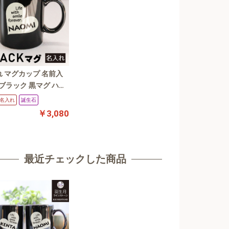
 マグカップ 名前入
愛いマグカップ 【ラ
名入れ
誕生石
ング無料】/名入れ/彫
￥3,080
生日/結婚祝い/クリス
/バレンタイン/黒マグ
ト
最近チェックした商品