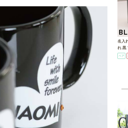
名入れ
れ 黒 ブラック 黒マグ ハー
ト 可
ペア
ッピ
刻/誕
マス
ハー