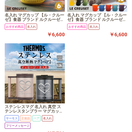
名入れ マグカップ 【ル・クルー
名入れ マグカップ 【ル・クルー
ゼ】食器 ブランド ルクルーゼ
ゼ】食器 ブランド ルクルーゼマ
ティーマグ カップ 413ml ( 60歳
グカップ コーヒーカップ ( 60歳
おすすめ商品
名入れ
おすすめ商品
名入れ
誕生日 還暦祝い 赤色 結婚祝い
誕生日 還暦祝い 赤色 結婚祝い
ペアマグカップ)
ペアマグカップ)
￥6,600
￥6,600
ステンレスマグ 名入れ 真空 ス
テンレスタンブラー マグカップ
誕生日 サーモスマグ W
サーモス
正規品
ペア
名入れ
フリーメッセージ